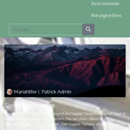
Astronomie
Neuigkeiten
Mariahilfer i, Patrick Admin
Sierra Tarahumara
Sierra Tarahumara, im Volksmund als Copper Canyon bekannt, liegt in
Mexiko. Das Gebiet ist ein beliebtes Ziel bei allen, die einen
abenteuerlichen Urlaub suchen. Der Copper Canyon ist eine der sechs
S...