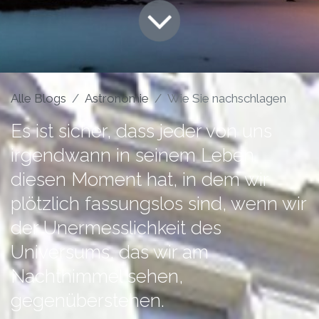
Alle Blogs
Astronomie
Wie Sie nachschlagen
Es ist sicher, dass jeder von uns
irgendwann in seinem Leben
diesen Moment hat, in dem wir
plötzlich fassungslos sind, wenn wir
der Unermesslichkeit des
Universums, das wir am
Nachthimmel sehen,
gegenüberstehen.