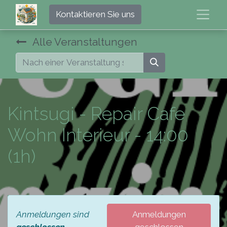
Kontaktieren Sie uns
Alle Veranstaltungen
Kintsugi - Repair Cafe
Wohn Interieur - 14:00
(1h)
Anmeldungen sind
Anmeldungen